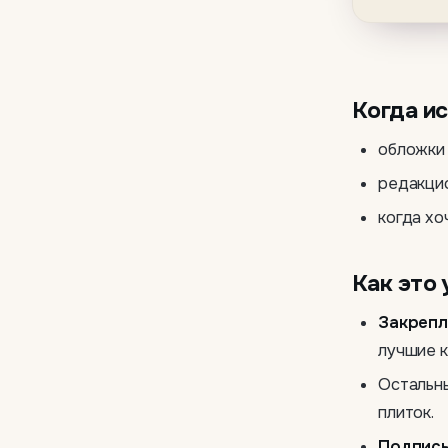
Когда и
обложки 
редакцио
когда хо
Как это 
Закреп
лучшие к
Остальны
плиток.
Подпис