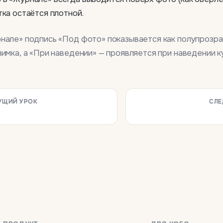
тка остаётся плотной.
рнале» подпись «Под фото» показывается как полупрозр
нимка, а «При наведении» — проявляется при наведении к
УЩИЙ УРОК
СЛЕ