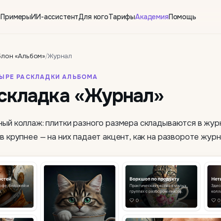
ы
Примеры
ИИ-ассистент
Для кого
Тарифы
Академия
Помощь
лон «Альбом»
/
Журнал
ЕТЫРЕ РАСКЛАДКИ АЛЬБОМА
аскладка «Журнал»
ый коллаж: плитки разного размера складываются в жур
в крупнее — на них падает акцент, как на развороте журн