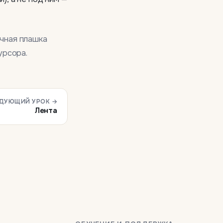
ачная плашка
урсора.
ДУЮЩИЙ УРОК →
Лента