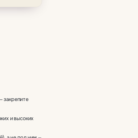
— закрепите
ких и высоких
), а не под ним —