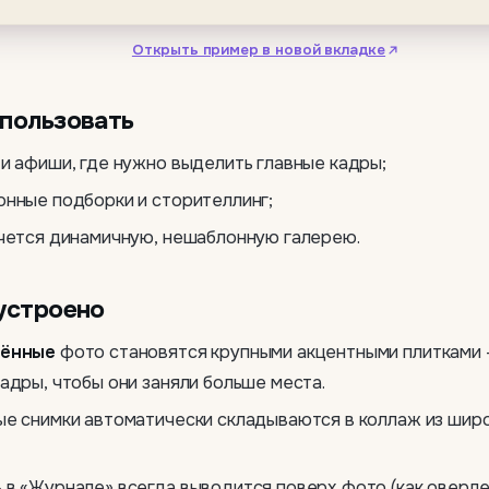
Открыть пример в новой вкладке
спользовать
и афиши, где нужно выделить главные кадры;
нные подборки и сторителлинг;
чется динамичную, нешаблонную галерею.
устроено
лённые
фото становятся крупными акцентными плитками 
адры, чтобы они заняли больше места.
е снимки автоматически складываются в коллаж из широ
ь
в «Журнале» всегда выводится поверх фото (как оверлей