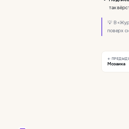
так вёрс
💡 В «Жу
поверх с
← ПРЕДЫД
Мозаика