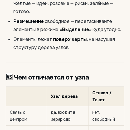
жёлтые — идеи, розовые — риски, зелёные —
готово.
Размещение
свободное — перетаскивайте
элементы в режиме
«Выделение»
куда угодно.
Элементы лежат
поверх карты
, не нарушая
структуру дерева узлов.
🆚 Чем отличается от узла
Стикер /
Узел дерева
Текст
Связь с
да, входит в
нет,
центром
иерархию
свободный