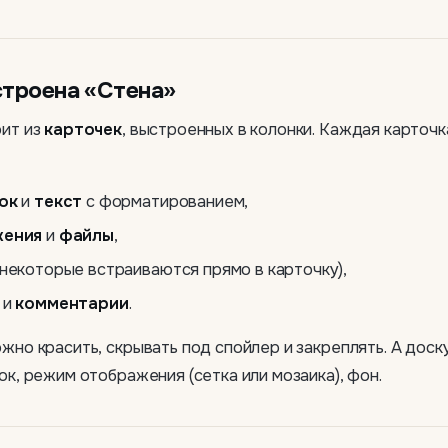
строена «Стена»
оит из
карточек
, выстроенных в колонки. Каждая карточ
ок
и
текст
с форматированием,
жения
и
файлы
,
некоторые встраиваются прямо в карточку),
и
комментарии
.
жно красить, скрывать под спойлер и закреплять. А доску
ок, режим отображения (сетка или мозаика), фон.