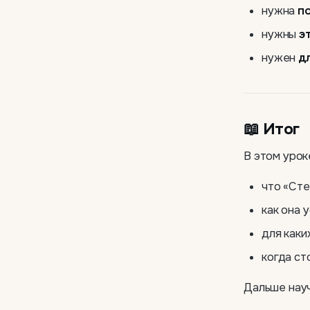
нужна
п
нужны
э
нужен
д
📖 Итог
В этом урок
что «Сте
как она 
для каки
когда ст
Дальше науч