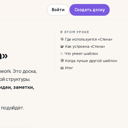
Войти
Создать доску
В ЭТОМ УРОКЕ
🎯 Где используется «Стена»
🧩 Как устроена «Стена»
а»
✨ Что умеет шаблон
🧭 Когда лучше другой шаблон
📖 Итог
work. Это доска,
ой структуры.
деи, заметки,
а подойдёт.