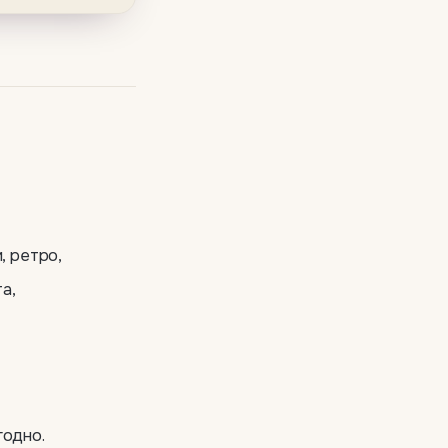
, ретро,
а,
годно.