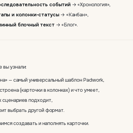
оследовательность событий
→ «Хронология»,
тапы и колонки-статусы
→ «Канбан»,
линный блочный текст
→ «Блог».
е вы узнали:
на» — самый универсальный шаблон Padwork,
устроена (карточки в колонках) и что умеет,
х сценариев подходит,
оит выбрать другой формат.
имся создавать и наполнять карточки.