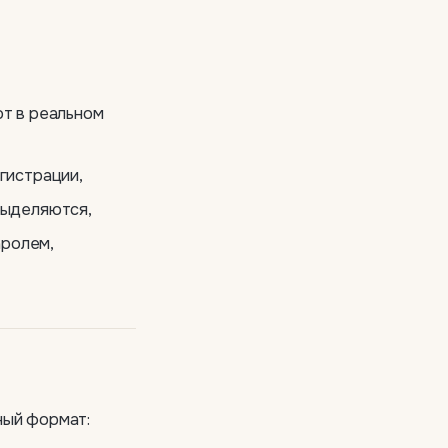
ют в реальном
гистрации,
выделяются,
аролем,
ный формат: