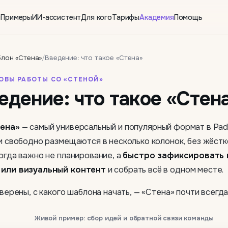
ы
Примеры
ИИ-ассистент
Для кого
Тарифы
Академия
Помощь
лон «Стена»
/
Введение: что такое «Стена»
СНОВЫ РАБОТЫ СО «СТЕНОЙ»
едение: что такое «Стен
ена»
— самый универсальный и популярный формат в Pad
и свободно размещаются в несколько колонок, без жёстк
огда важно не планирование, а
быстро зафиксировать и
или визуальный контент
и собрать всё в одном месте.
уверены, с какого шаблона начать, — «Стена» почти всегд
Живой пример: сбор идей и обратной связи команды