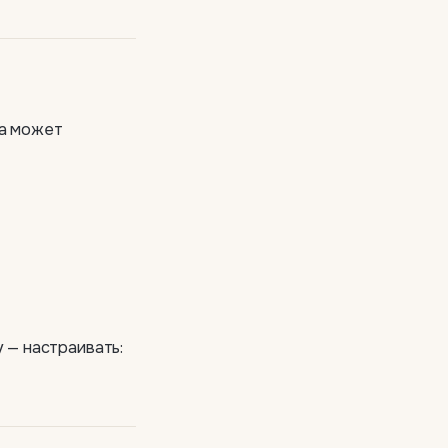
ка может
 — настраивать: