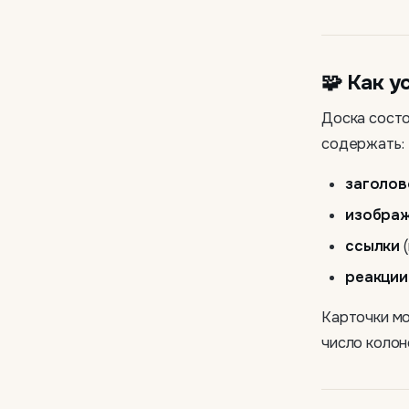
🧩 Как у
Доска сост
содержать:
заголов
изобра
ссылки
(
реакции
Карточки мо
число колон