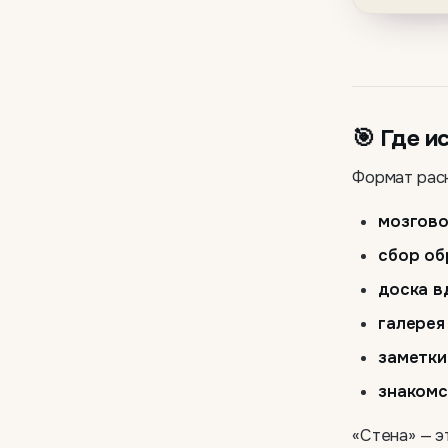
🎯 Где и
Формат раск
мозгов
сбор об
доска в
галерея
заметки
знакомс
«Стена» — э