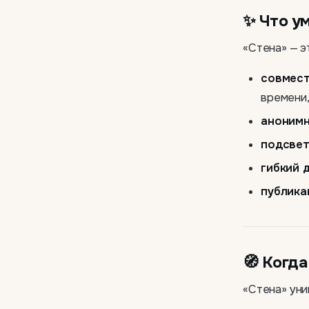
✨ Что у
«Стена» — э
совмест
времени
анонимн
подсвет
гибкий 
публика
🧭 Когда
«Стена» уни